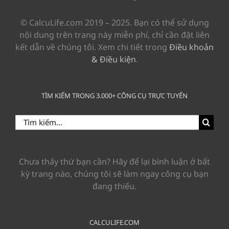
© CalcuLife.com 2019 – 2025. Bạn có thể sử dụng
nội dung trên trang này miễn phí, chỉ cần đặt liên
kết dẫn về chúng tôi. Xem chi tiết trong
Điều khoản
& Điều kiện
.
TÌM KIẾM TRONG 3.000+ CÔNG CỤ TRỰC TUYẾN
Search
for:
Chưa thấy thứ bạn cần? Hãy để lại bình luận ở bất
kỳ trang nào, chúng tôi sẽ làm ngay công cụ bạn
đang thiếu.
CALCULIFE.COM