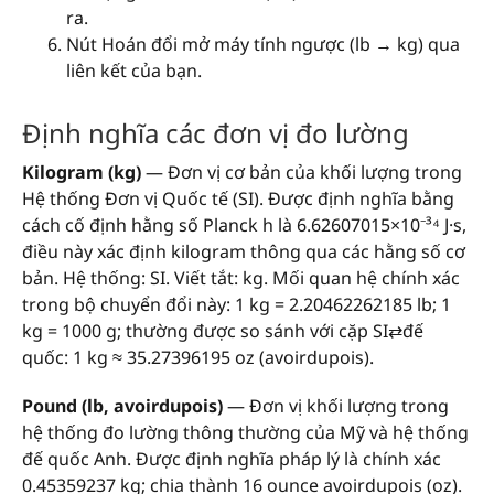
ra.
Nút Hoán đổi mở máy tính ngược (lb → kg) qua
liên kết của bạn.
Định nghĩa các đơn vị đo lường
Kilogram (kg)
— Đơn vị cơ bản của khối lượng trong
Hệ thống Đơn vị Quốc tế (SI). Được định nghĩa bằng
cách cố định hằng số Planck h là 6.62607015×10⁻³⁴ J·s,
điều này xác định kilogram thông qua các hằng số cơ
bản. Hệ thống: SI. Viết tắt: kg. Mối quan hệ chính xác
trong bộ chuyển đổi này: 1 kg = 2.20462262185 lb; 1
kg = 1000 g; thường được so sánh với cặp SI⇄đế
quốc: 1 kg ≈ 35.27396195 oz (avoirdupois).
Pound (lb, avoirdupois)
— Đơn vị khối lượng trong
hệ thống đo lường thông thường của Mỹ và hệ thống
đế quốc Anh. Được định nghĩa pháp lý là chính xác
0.45359237 kg; chia thành 16 ounce avoirdupois (oz).