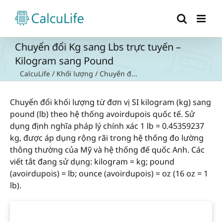
Skip
to
content
Chuyển đổi Kg sang Lbs trực tuyến –
Kilogram sang Pound
CalcuLife
/
Khối lượng
/
Chuyển đ...
Chuyển đổi khối lượng từ đơn vị SI kilogram (kg) sang
pound (lb) theo hệ thống avoirdupois quốc tế. Sử
dụng định nghĩa pháp lý chính xác 1 lb = 0.45359237
kg, được áp dụng rộng rãi trong hệ thống đo lường
thông thường của Mỹ và hệ thống đế quốc Anh. Các
viết tắt đang sử dụng: kilogram = kg; pound
(avoirdupois) = lb; ounce (avoirdupois) = oz (16 oz = 1
lb).