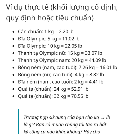
50
110.23
Ví dụ thực tế (khối lượng cố định,
quy định hoặc tiêu chuẩn)
60
132.28
75
165.35
Cân chuẩn: 1 kg = 2.20 lb
Đĩa Olympic: 5 kg = 11.02 lb
90
198.42
Đĩa Olympic: 10 kg = 22.05 lb
100
220.46
Thanh tạ Olympic nữ: 15 kg = 33.07 lb
Thanh tạ Olympic nam: 20 kg = 44.09 lb
150
330.69
Bóng ném (nam, cao tuổi): 7.26 kg = 16.01 lb
Bóng ném (nữ, cao tuổi): 4 kg = 8.82 lb
200
440.92
Đĩa ném (nam, cao tuổi): 2 kg = 4.41 lb
250
551.16
Quả tạ (chuẩn): 24 kg = 52.91 lb
Quả tạ (chuẩn): 32 kg = 70.55 lb
Trường hợp sử dụng của bạn cho kg → lb
là gì? Bạn có muốn chúng tôi tạo ra bất
kỳ công cụ nào khác không? Hãy cho