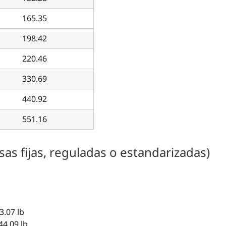
165.35
198.42
220.46
330.69
440.92
551.16
as fijas, reguladas o estandarizadas)
3.07 lb
44.09 lb