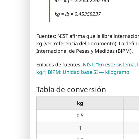
lb = kg × 2.20462262185
kg = lb × 0.45359237
Fuentes: NIST afirma que la libra internac
kg (ver referencia del documento). La defin
Internacional de Pesas y Medidas (BIPM).
Enlaces de fuentes:
NIST: “En este sistema, 
kg.”
;
BIPM: Unidad base SI — kilogramo
.
Tabla de conversión
kg
0.5
1