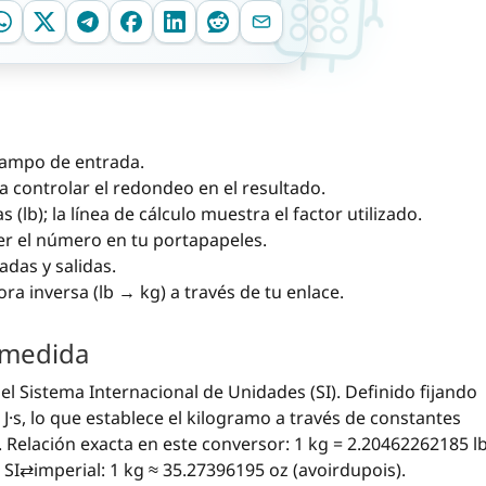
campo de entrada.
a controlar el redondeo en el resultado.
s (lb); la línea de cálculo muestra el factor utilizado.
er el número en tu portapapeles.
das y salidas.
ra inversa (lb → kg) a través de tu enlace.
 medida
 Sistema Internacional de Unidades (SI). Definido fijando
J·s, lo que establece el kilogramo a través de constantes
. Relación exacta en este conversor: 1 kg = 2.20462262185 lb
I⇄imperial: 1 kg ≈ 35.27396195 oz (avoirdupois).