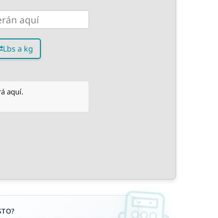
Lbs a kg
á aquí.
STO?