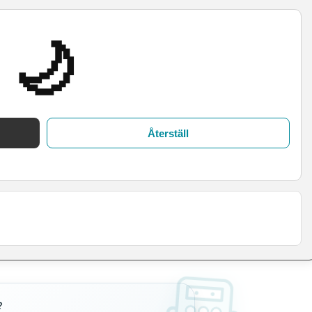
🌙
Återställ
?