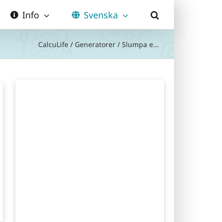
Info
Svenska
CalcuLife
/
Generatorer
/
Slumpa e...