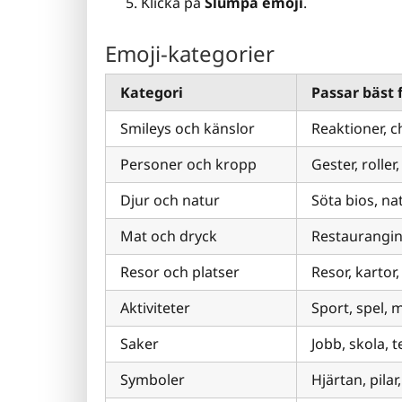
Klicka på
Slumpa emoji
.
Emoji-kategorier
Kategori
Passar bäst 
Smileys och känslor
Reaktioner, 
Personer och kropp
Gester, rolle
Djur och natur
Söta bios, n
Mat och dryck
Restaurangin
Resor och platser
Resor, kartor
Aktiviteter
Sport, spel,
Saker
Jobb, skola, 
Symboler
Hjärtan, pilar