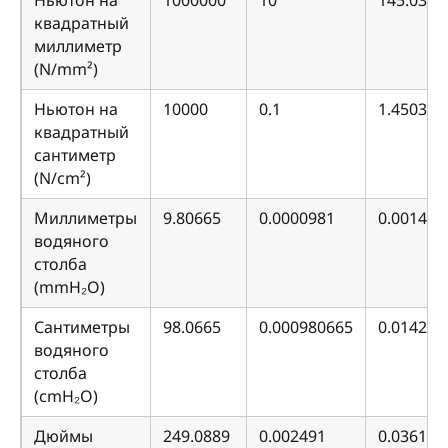
квадратный
миллиметр
(N/mm²)
Ньютон на
10000
0.1
1.450377
квадратный
сантиметр
(N/cm²)
Миллиметры
9.80665
0.0000981
0.001422
водяного
столба
(mmH₂O)
Сантиметры
98.0665
0.000980665
0.014223
водяного
столба
(cmH₂O)
Дюймы
249.0889
0.002491
0.036127