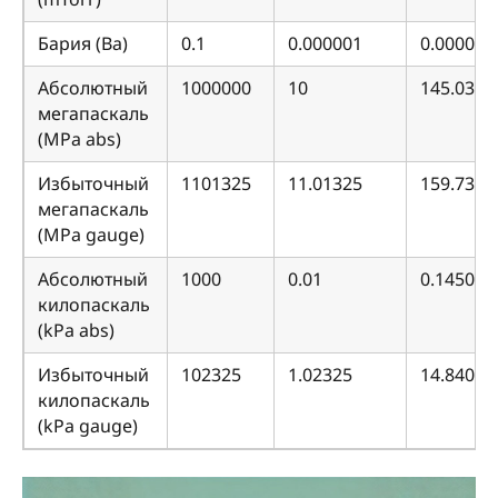
Бария (Ba)
0.1
0.000001
0.000014
Абсолютный
1000000
10
145.0377
мегапаскаль
(MPa abs)
Избыточный
1101325
11.01325
159.7337
мегапаскаль
(MPa gauge)
Абсолютный
1000
0.01
0.145037
килопаскаль
(kPa abs)
Избыточный
102325
1.02325
14.84099
килопаскаль
(kPa gauge)