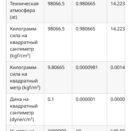
Техническая
98066.5
0.980665
14.22334
атмосфера
(at)
Килограмм-
98066.5
0.980665
14.22334
сила на
квадратный
сантиметр
(kgf/cm²)
Килограмм-
9.80665
0.0000981
0.001422
сила на
квадратный
метр (kgf/m²)
Дина на
0.1
0.000001
0.000014
квадратный
сантиметр
(dyne/cm²)
Ньютон на
1000000
10
145.0377