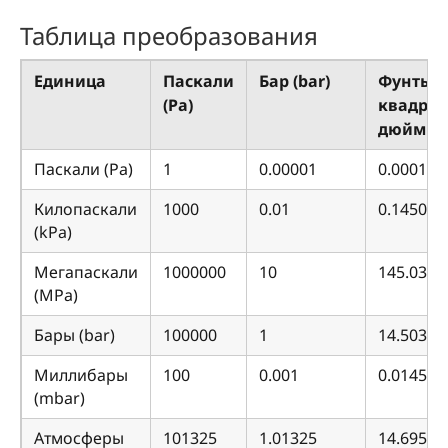
Таблица преобразования
Единица
Паскали
Бар (bar)
Фунты 
(Pa)
квадра
дюйм (ps
Паскали (Pa)
1
0.00001
0.000145
Килопаскали
1000
0.01
0.145037
(kPa)
Мегапаскали
1000000
10
145.0377
(MPa)
Бары (bar)
100000
1
14.50377
Миллибары
100
0.001
0.014503
(mbar)
Атмосферы
101325
1.01325
14.69595