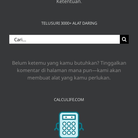
Ketentuan
.
TELUSURI 3000+ ALAT DARING
Search
for:
Belum ketemu yang kamu butuhkan? Tinggalkan
komentar di halaman mana pun—kami akan
membuat alat yang kamu perlukan.
CALCULIFE.COM