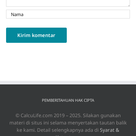
PEMBERITAHUAN HAK CIPTA
© CalcuLife.com 2019 – 2025. Silakan gunakan
materi di situs ini selama menyertakan tautan balik
ke kami. Detail selengkapnya ada di
Syarat &