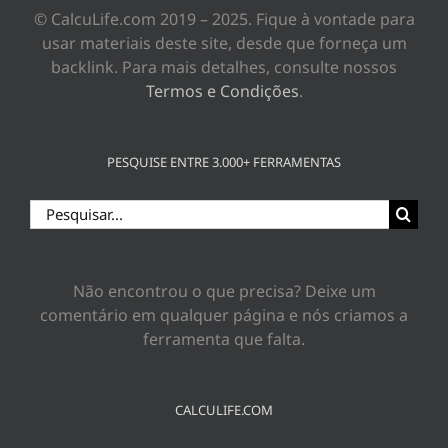
© CalcuLife.com 2019 – 2025. Fique à vontade para
usar materiais deste site, desde que forneça um
backlink. Para mais detalhes, consulte nossos
Termos e Condições
.
PESQUISE ENTRE 3.000+ FERRAMENTAS
Buscar
resultados
para:
Não encontrou o que precisa? Deixe um
comentário em qualquer página e nós criamos a
ferramenta que falta.
CALCULIFE.COM