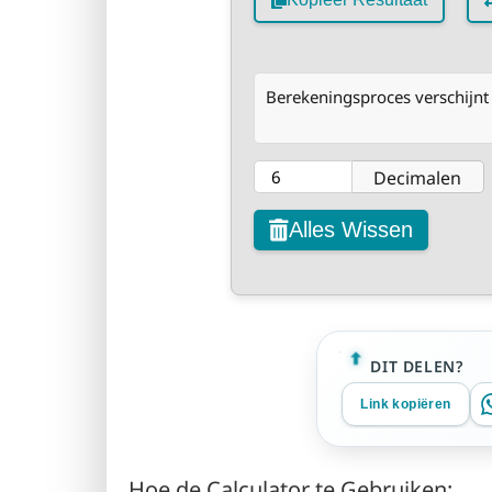
Berekeningsproces verschijnt 
Decimalen
Alles Wissen
DIT DELEN?
Link kopiëren
Hoe de Calculator te Gebruiken: