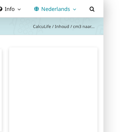
Info
Nederlands
CalcuLife
/
Inhoud
/
cm3 naar...