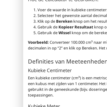
Voer de waarde in kubieke centimeters 
Selecteer het gewenste aantal decimale
Klik op de
Bereken
knop om het result
Gebruik de
Kopieer Resultaat
knop om
Gebruik de
Wissel
knop om de bereken
Voorbeeld:
Converteer 100.000 cm³ naar m³. 
decimalen in op “2” en klik op Bereken. Het r
Definities van Meeteenhede
Kubieke Centimeter
Een kubieke centimeter (cm³) is een metris
een kubus met zijden van 1 centimeter. Het 
gebruikt in de geneeskunde (bijv. doseringe
toepassingen.
Kubieke Meter