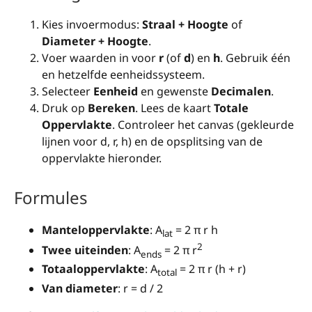
Kies invoermodus:
Straal + Hoogte
of
Diameter + Hoogte
.
Voer waarden in voor
r
(of
d
) en
h
. Gebruik één
en hetzelfde eenheidssysteem.
Selecteer
Eenheid
en gewenste
Decimalen
.
Druk op
Bereken
. Lees de kaart
Totale
Oppervlakte
. Controleer het canvas (gekleurde
lijnen voor d, r, h) en de opsplitsing van de
oppervlakte hieronder.
Formules
Manteloppervlakte
: A
= 2 π r h
lat
2
Twee uiteinden
: A
= 2 π r
ends
Totaaloppervlakte
: A
= 2 π r (h + r)
total
Van diameter
: r = d / 2