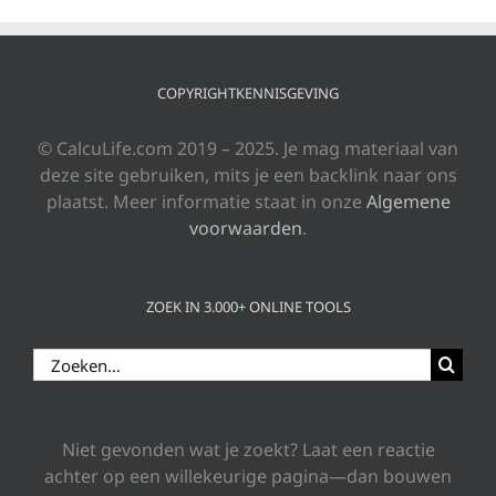
COPYRIGHTKENNISGEVING
© CalcuLife.com 2019 – 2025. Je mag materiaal van
deze site gebruiken, mits je een backlink naar ons
plaatst. Meer informatie staat in onze
Algemene
voorwaarden
.
ZOEK IN 3.000+ ONLINE TOOLS
Zoeken
naar:
Niet gevonden wat je zoekt? Laat een reactie
achter op een willekeurige pagina—dan bouwen