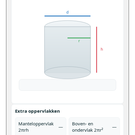
d
r
h
Extra oppervlakken
Manteloppervlak
Boven- en
—
—
2πrh
ondervlak 2πr²