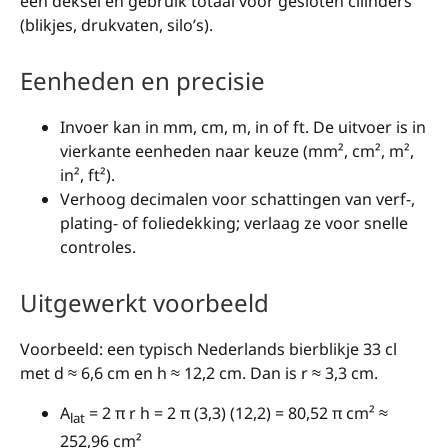
één deksel en gebruik totaal voor gesloten cilinders
(blikjes, drukvaten, silo’s).
Eenheden en precisie
Invoer kan in mm, cm, m, in of ft. De uitvoer is in
vierkante eenheden naar keuze (mm², cm², m²,
in², ft²).
Verhoog decimalen voor schattingen van verf-,
plating- of foliedekking; verlaag ze voor snelle
controles.
Uitgewerkt voorbeeld
Voorbeeld: een typisch Nederlands bierblikje 33 cl
met d ≈ 6,6 cm en h ≈ 12,2 cm. Dan is r ≈ 3,3 cm.
A
= 2 π r h = 2 π (3,3) (12,2) = 80,52 π cm² ≈
lat
252,96 cm²