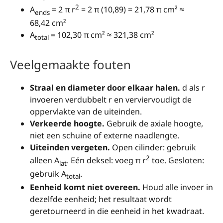
2
A
= 2 π r
= 2 π (10,89) = 21,78 π cm² ≈
ends
68,42 cm²
A
= 102,30 π cm² ≈ 321,38 cm²
total
Veelgemaakte fouten
Straal en diameter door elkaar halen.
d als r
invoeren verdubbelt r en verviervoudigt de
oppervlakte van de uiteinden.
Verkeerde hoogte.
Gebruik de axiale hoogte,
niet een schuine of externe naadlengte.
Uiteinden vergeten.
Open cilinder: gebruik
2
alleen A
. Eén deksel: voeg π r
toe. Gesloten:
lat
gebruik A
.
total
Eenheid komt niet overeen.
Houd alle invoer in
dezelfde eenheid; het resultaat wordt
geretourneerd in die eenheid in het kwadraat.