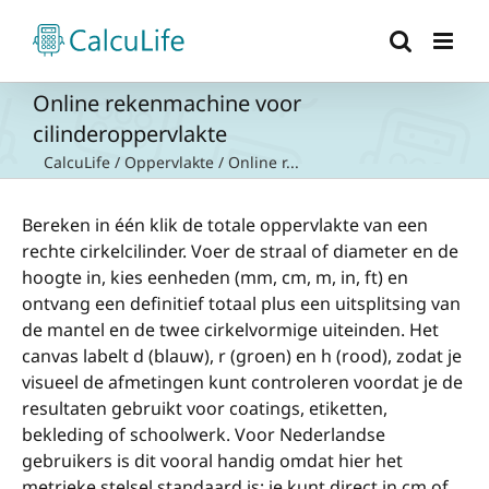
Ga
naar
inhoud
Online rekenmachine voor
cilinderoppervlakte
CalcuLife
/
Oppervlakte
/
Online r...
Bereken in één klik de totale oppervlakte van een
rechte cirkelcilinder. Voer de straal of diameter en de
hoogte in, kies eenheden (mm, cm, m, in, ft) en
ontvang een definitief totaal plus een uitsplitsing van
de mantel en de twee cirkelvormige uiteinden. Het
canvas labelt d (blauw), r (groen) en h (rood), zodat je
visueel de afmetingen kunt controleren voordat je de
resultaten gebruikt voor coatings, etiketten,
bekleding of schoolwerk. Voor Nederlandse
gebruikers is dit vooral handig omdat hier het
metrieke stelsel standaard is; je kunt direct in cm of