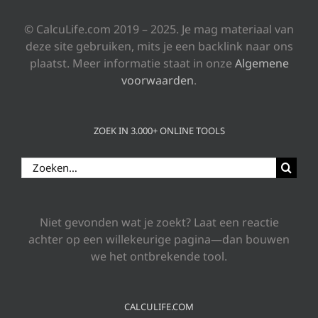
© CalcuLife.com 2019 – 2025. Je mag materiaal van
deze site gebruiken, mits je een backlink naar ons
plaatst. Meer informatie staat in onze
Algemene
voorwaarden
.
ZOEK IN 3.000+ ONLINE TOOLS
Zoeken
naar:
Niet gevonden wat je zoekt? Laat een reactie
achter op een willekeurige pagina—dan bouwen
we het ontbrekende tool.
CALCULIFE.COM