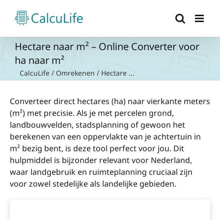
Ga
naar
inhoud
Hectare naar m² – Online Converter voor
ha naar m²
CalcuLife
/
Omrekenen
/
Hectare ...
Converteer direct hectares (ha) naar vierkante meters
(m²) met precisie. Als je met percelen grond,
landbouwvelden, stadsplanning of gewoon het
berekenen van een oppervlakte van je achtertuin in
m² bezig bent, is deze tool perfect voor jou. Dit
hulpmiddel is bijzonder relevant voor Nederland,
waar landgebruik en ruimteplanning cruciaal zijn
voor zowel stedelijke als landelijke gebieden.