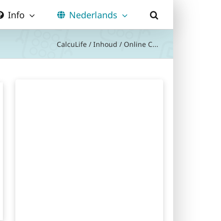
Info
Nederlands
CalcuLife
/
Inhoud
/
Online C...