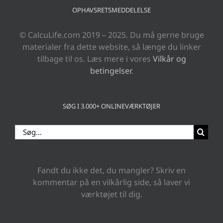
OPHAVSRETSMEDDELELSE
© CalcuLife.com 2019 – 2025. Du må gerne bruge
materialer fra dette website, så længe du linker
tilbage til os. Læs mere i vores
Vilkår og
betingelser
.
SØG I 3.000+ ONLINEVÆRKTØJER
Søg
efter:
Fandt du ikke det, du mangler? Skriv en
kommentar på en vilkårlig side, så laver vi
værktøjet til dig.