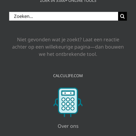
ZOEK IN 3.000+ ONLINE TOOLS
Zoeken
naar:
Niet gevonden wat je zoekt? Laat een reactie
achter op een willekeurige pagina—dan bouwen
we het ontbrekende tool.
CALCULIFE.COM
Over ons