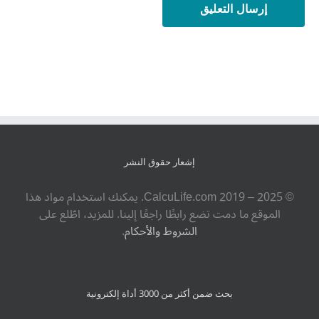
إشعار حقوق النشر
© ‎CalcuLife.com‎ 2019 – 2025. يمكنك استخدام مواد هذا
الموقع ما دمت تضع رابطًا راجعًا إلينا. للمزيد، اطّلع على
الشروط والأحكام
.
بحث ضمن أكثر من 3000 أداة إلكترونية