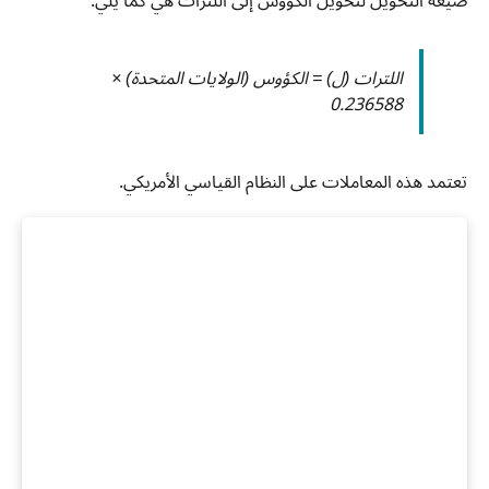
صيغة التحويل لتحويل الكؤوس إلى اللترات هي كما يلي:
اللترات (ل) = الكؤوس (الولايات المتحدة) ×
0.236588
تعتمد هذه المعاملات على النظام القياسي الأمريكي.