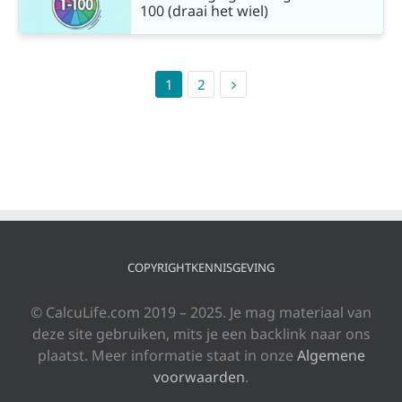
100 (draai het wiel)
1
2
COPYRIGHTKENNISGEVING
© CalcuLife.com 2019 – 2025. Je mag materiaal van
deze site gebruiken, mits je een backlink naar ons
plaatst. Meer informatie staat in onze
Algemene
voorwaarden
.