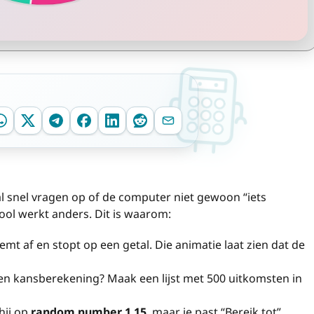
al snel vragen op of de computer niet gewoon “iets
ool werkt anders. Dit is waarom:
remt af en stopt op een getal. Die animatie laat zien dat de
n kansberekening? Maak een lijst met 500 uitkomsten in
hij op
random number 1 15
, maar je past “Bereik tot”