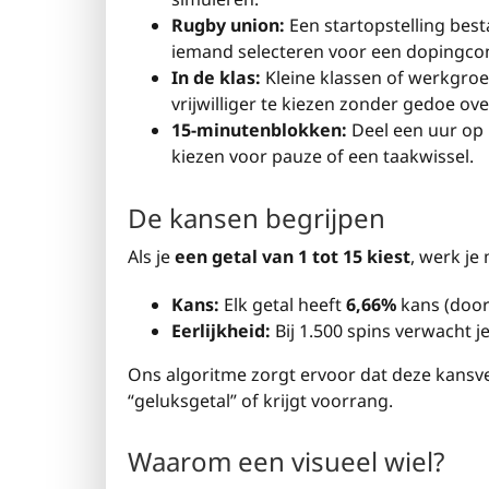
Rugby union:
Een startopstelling best
iemand selecteren voor een dopingco
In de klas:
Kleine klassen of werkgro
vrijwilliger te kiezen zonder gedoe ov
15-minutenblokken:
Deel een uur op i
kiezen voor pauze of een taakwissel.
De kansen begrijpen
Als je
een getal van 1 tot 15 kiest
, werk je
Kans:
Elk getal heeft
6,66%
kans (door
Eerlijkheid:
Bij 1.500 spins verwacht j
Ons algoritme zorgt ervoor dat deze kansver
“geluksgetal” of krijgt voorrang.
Waarom een visueel wiel?