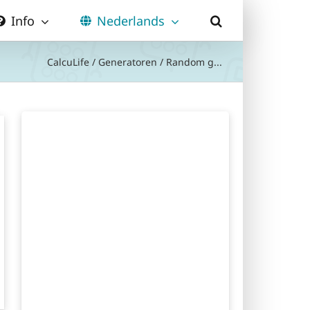
Info
Nederlands
CalcuLife
/
Generatoren
/
Random g...