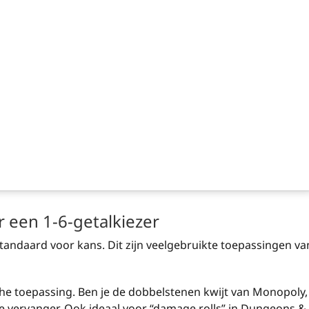
 een 1-6-getalkiezer
 standaard voor kans. Dit zijn veelgebruikte toepassingen va
he toepassing. Ben je de dobbelstenen kwijt van Monopoly,
te vervanger. Ook ideaal voor “damage rolls” in Dungeons &