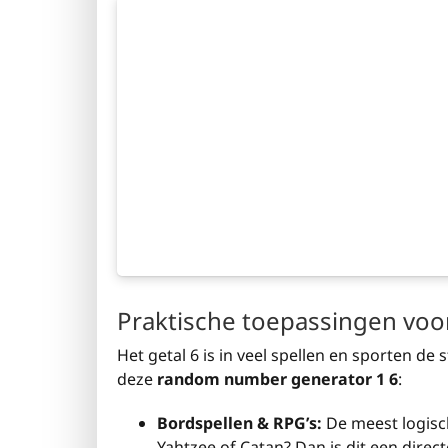
Praktische toepassingen voor
Het getal 6 is in veel spellen en sporten de
deze
random number generator 1 6
:
Bordspellen & RPG’s:
De meest logisc
Yahtzee of Catan? Dan is dit een direc