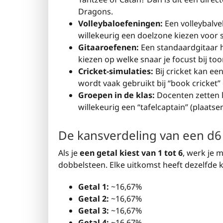
Dragons.
Volleybaloefeningen:
Een volleybalve
willekeurig een doelzone kiezen voor 
Gitaaroefenen:
Een standaardgitaar h
kiezen op welke snaar je focust bij to
Cricket-simulaties:
Bij cricket kan e
wordt vaak gebruikt bij “book cricket” 
Groepen in de klas:
Docenten zetten le
willekeurig een “tafelcaptain” (plaats
De kansverdeling van een d6
Als je
een getal kiest van 1 tot 6
, werk je m
dobbelsteen. Elke uitkomst heeft dezelfde 
Getal 1:
~16,67%
Getal 2:
~16,67%
Getal 3:
~16,67%
Getal 4:
~16,67%