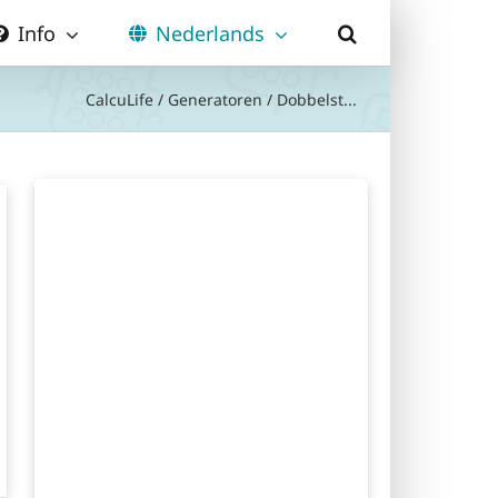
Info
Nederlands
CalcuLife
/
Generatoren
/
Dobbelst...