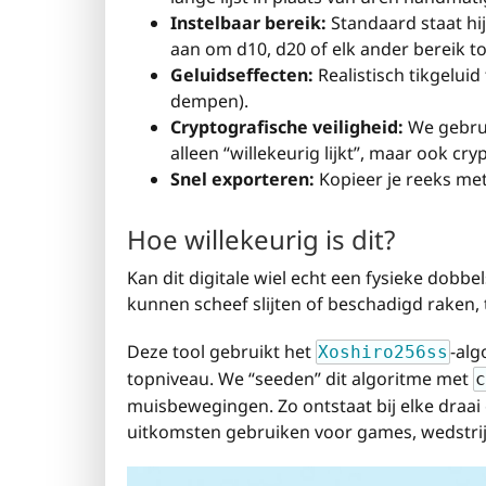
Instelbaar bereik:
Standaard staat hi
aan om d10, d20 of elk ander bereik to
Geluidseffecten:
Realistisch tikgeluid
dempen).
Cryptografische veiligheid:
We gebrui
alleen “willekeurig lijkt”, maar ook cry
Snel exporteren:
Kopieer je reeks met
Hoe willekeurig is dit?
Kan dit digitale wiel echt een fysieke dobbe
kunnen scheef slijten of beschadigd raken, 
Deze tool gebruikt het
-al
Xoshiro256ss
topniveau. We “seeden” dit algoritme met
c
muisbewegingen. Zo ontstaat bij elke draai
uitkomsten gebruiken voor games, wedstrijd