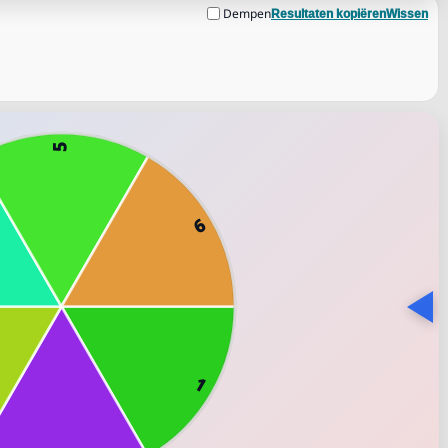
Dempen
Resultaten kopiëren
Wissen