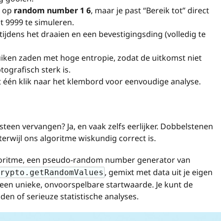
j op
random number 1 6
, maar je past “Bereik tot” direct
t 9999 te simuleren.
 tijdens het draaien en een bevestigingsding (volledig te
ken zaden met hoge entropie, zodat de uitkomst niet
ptografisch sterk is.
 één klik naar het klembord voor eenvoudige analyse.
lsteen vervangen? Ja, en vaak zelfs eerlijker. Dobbelstenen
terwijl ons algoritme wiskundig correct is.
goritme, een pseudo-random number generator van
, gemixt met data uit je eigen
rypto.getRandomValues
 een unieke, onvoorspelbare startwaarde. Je kunt de
en of serieuze statistische analyses.