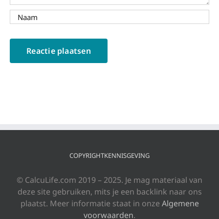
COPYRIGHTKENNISGEVING
© CalcuLife.com 2019 – 2025. Je mag materiaal van
deze site gebruiken, mits je een backlink naar ons
plaatst. Meer informatie staat in onze
Algemene
voorwaarden
.