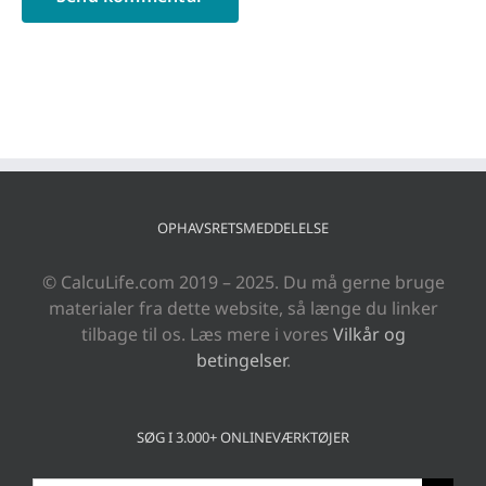
OPHAVSRETSMEDDELELSE
© CalcuLife.com 2019 – 2025. Du må gerne bruge
materialer fra dette website, så længe du linker
tilbage til os. Læs mere i vores
Vilkår og
betingelser
.
SØG I 3.000+ ONLINEVÆRKTØJER