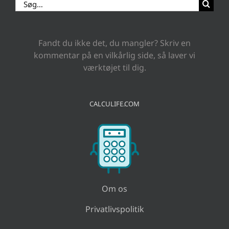
Søg
efter:
Fandt du ikke det, du mangler? Skriv en
kommentar på en vilkårlig side, så laver vi
værktøjet til dig.
CALCULIFE.COM
Om os
Privatlivspolitik