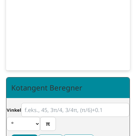
Kotangent Beregner
Vinkel
π