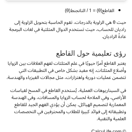
القاطع(θ) = 1 / التانجنط(θ)
حيث θ هي الزاوية بالدرجات. تقوم الحاسبة بتحويل الزاوية إلى
راديان للحساب، حيث تستخدم الدوال المثلثية في لغات البرمجة
عادةً الراديان.
رؤى تعليمية حول القاطع
يعتبر القاطع أمرًا حيويًا في علم المثلثات لفهم العلاقات بين الزوايا
وأضلاع المثلثات. إنه مفيد بشكل خاص في التطبيقات التي
تتضمن عمليات دورية واهتزازات، مثل مجالات الفيزياء والهندسة.
في السيناريوهات العملية، يُستخدم القاطع في المسح لقياسات
الأراضي، وفي الملاحة لحساب الزوايا والمسافات، وفي الهندسة
المعمارية لتصميم الهياكل. يمكن أن يؤدي الفهم الجيد للقاطع
وتطبيقاته إلى فوائد كبيرة للطلاب والمحترفين في التخصصات
العلمية والتقنية.
© CalcuLife.com