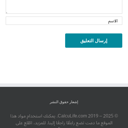
إشعار حقوق النشر
© ‎CalcuLife.com‎ 2019 – 2025. يمكنك استخدام مواد هذا
الموقع ما دمت تضع رابطًا راجعًا إلينا. للمزيد، اطّلع على