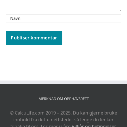
MERKNAD OM OPPHAVSRETT
© CalcuLife.com 2019 – 2025. Du kan gjerne bruke
innhold fra dette nettstedet så lenge du lenker
tilbake til oss. Les mer i våre
Vilkår og betingelser
.