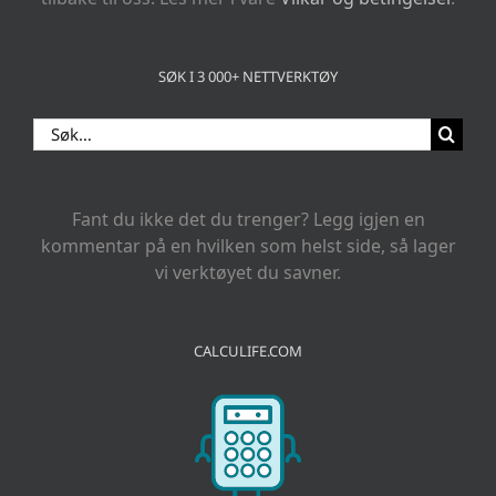
SØK I 3 000+ NETTVERKTØY
Search
for:
Fant du ikke det du trenger? Legg igjen en
kommentar på en hvilken som helst side, så lager
vi verktøyet du savner.
CALCULIFE.COM