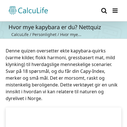
Skip
to
content
Hvor mye kapybara er du? Nettquiz
CalcuLife
/
Personlighet
/
Hvor mye...
Denne quizen oversetter ekte kapybara-quirks
(varme kilder, flokk harmoni, gressbasert mat, mild
klynking) til hverdagslige menneskelige scenarier.
Svar på 18 spørsmål, og du får din Capy-Index,
merker og små mål. Det er morsomt, raskt og
mistenkelig beroligende. Dette verktøyet gir en unik
innsikt i hvordan vi kan relatere til naturen og
dyrelivet i Norge.