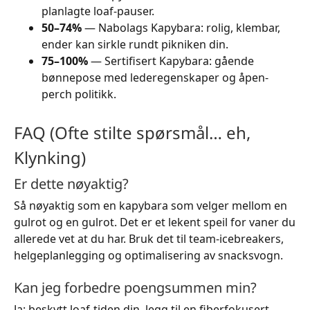
planlagte loaf-pauser.
50–74%
— Nabolags Kapybara: rolig, klembar,
ender kan sirkle rundt pikniken din.
75–100%
— Sertifisert Kapybara: gående
bønnepose med lederegenskaper og åpen-
perch politikk.
FAQ (Ofte stilte spørsmål… eh,
Klynking)
Er dette nøyaktig?
Så nøyaktig som en kapybara som velger mellom en
gulrot og en gulrot. Det er et lekent speil for vaner du
allerede vet at du har. Bruk det til team-icebreakers,
helgeplanlegging og optimalisering av snacksvogn.
Kan jeg forbedre poengsummen min?
Ja: beskytt loaf-tiden din, legg til en fiberfokusert