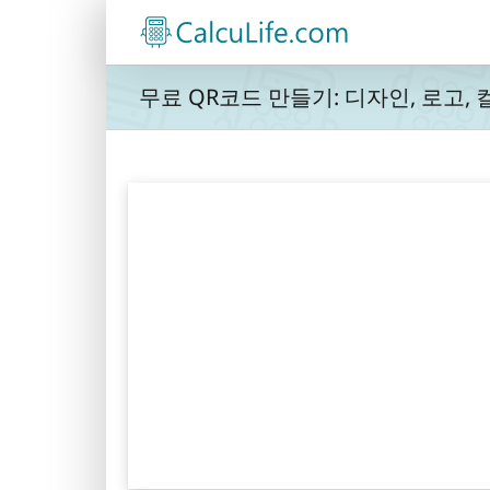
콘
텐
츠
로
무료 QR코드 만들기: 디자인, 로고,
건
너
뛰
기