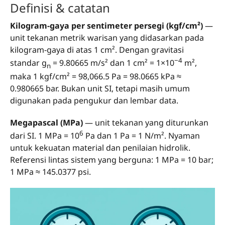
Definisi & catatan
Kilogram-gaya per sentimeter persegi (kgf/cm²)
—
unit tekanan metrik warisan yang didasarkan pada
kilogram-gaya di atas 1 cm². Dengan gravitasi
−4
standar g
= 9.80665 m/s² dan 1 cm² = 1×10
m²,
n
maka 1 kgf/cm² = 98,066.5 Pa = 98.0665 kPa ≈
0.980665 bar. Bukan unit SI, tetapi masih umum
digunakan pada pengukur dan lembar data.
Megapascal (MPa)
— unit tekanan yang diturunkan
6
dari SI. 1 MPa = 10
Pa dan 1 Pa = 1 N/m². Nyaman
untuk kekuatan material dan penilaian hidrolik.
Referensi lintas sistem yang berguna: 1 MPa = 10 bar;
1 MPa ≈ 145.0377 psi.