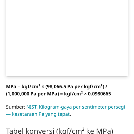
MPa = kgf/cm² × (98,066.5 Pa per kgf/cm²) /
(1,000,000 Pa per MPa) = kgf/cm² × 0.0980665
Sumber:
NIST
,
Kilogram-gaya per sentimeter persegi
— kesetaraan Pa yang tepat
.
Tabel konversi (kgf/cm² ke MPa)