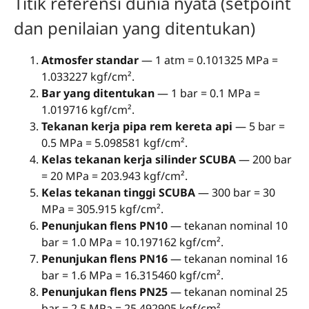
Titik referensi dunia nyata (setpoint
dan penilaian yang ditentukan)
Atmosfer standar
— 1 atm = 0.101325 MPa =
1.033227 kgf/cm².
Bar yang ditentukan
— 1 bar = 0.1 MPa =
1.019716 kgf/cm².
Tekanan kerja pipa rem kereta api
— 5 bar =
0.5 MPa = 5.098581 kgf/cm².
Kelas tekanan kerja silinder SCUBA
— 200 bar
= 20 MPa = 203.943 kgf/cm².
Kelas tekanan tinggi SCUBA
— 300 bar = 30
MPa = 305.915 kgf/cm².
Penunjukan flens PN10
— tekanan nominal 10
bar = 1.0 MPa = 10.197162 kgf/cm².
Penunjukan flens PN16
— tekanan nominal 16
bar = 1.6 MPa = 16.315460 kgf/cm².
Penunjukan flens PN25
— tekanan nominal 25
bar = 2.5 MPa = 25.492905 kgf/cm².