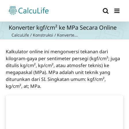
Skip
to
content
Konverter kgf/cm² ke MPa Secara Online
CalcuLife
/
Konstruksi
/
Konverte...
Kalkulator online ini mengonversi tekanan dari
kilogram-gaya per sentimeter persegi (kgf/cm²; juga
ditulis kg/cm², kp/cm², atau atmosfer teknis) ke
megapaskal (MPa). MPa adalah unit teknik yang
diturunkan dari SI. Singkatan umum: kgf/cm²,
kg/cm², at; MPa.