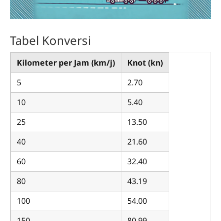
Tabel Konversi
Kilometer per Jam (km/j)
Knot (kn)
5
2.70
10
5.40
25
13.50
40
21.60
60
32.40
80
43.19
100
54.00
150
80.99