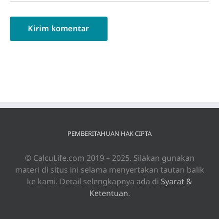
PEMBERITAHUAN HAK CIPTA
© CalcuLife.com 2019 – 2025. Silakan gunakan
materi di situs ini selama menyertakan tautan balik
ke kami. Detail selengkapnya ada di
Syarat &
Ketentuan
.