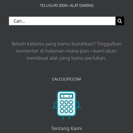
TELUSURI 3000+ ALAT DARING
Search
for:
Belum ketemu yang kamu butuhkan? Tinggalkan
komentar di halaman mana pun—kami akan
membuat alat yang kamu perlukan.
CALCULIFE.COM
Tentang Kami