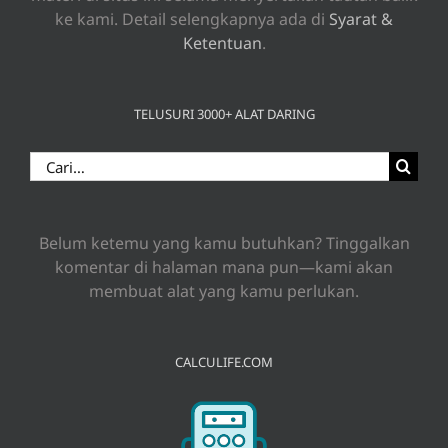
ke kami. Detail selengkapnya ada di
Syarat &
Ketentuan
.
TELUSURI 3000+ ALAT DARING
Search
for:
Belum ketemu yang kamu butuhkan? Tinggalkan
komentar di halaman mana pun—kami akan
membuat alat yang kamu perlukan.
CALCULIFE.COM