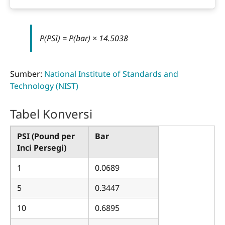
P(PSI) = P(bar) × 14.5038
Sumber:
National Institute of Standards and
Technology (NIST)
Tabel Konversi
PSI (Pound per
Bar
Inci Persegi)
1
0.0689
5
0.3447
10
0.6895