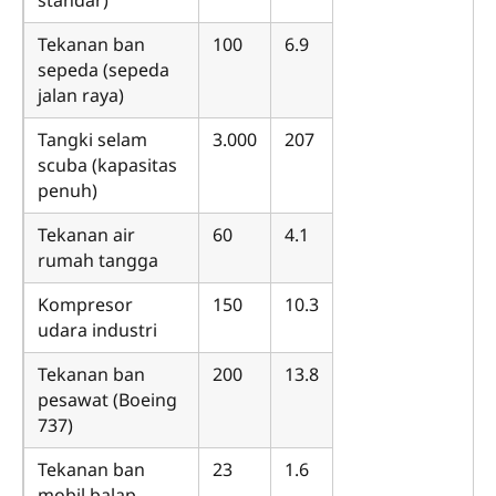
Tekanan ban
100
6.9
sepeda (sepeda
jalan raya)
Tangki selam
3.000
207
scuba (kapasitas
penuh)
Tekanan air
60
4.1
rumah tangga
Kompresor
150
10.3
udara industri
Tekanan ban
200
13.8
pesawat (Boeing
737)
Tekanan ban
23
1.6
mobil balap