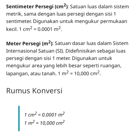
2
Sentimeter Persegi (cm
)
: Satuan luas dalam sistem
metrik, sama dengan luas persegi dengan sisi 1
sentimeter. Digunakan untuk mengukur permukaan
2
2
kecil. 1 cm
= 0.0001 m
.
2
Meter Persegi (m
)
: Satuan dasar luas dalam Sistem
Internasional Satuan (SI). Didefinisikan sebagai luas
persegi dengan sisi 1 meter. Digunakan untuk
mengukur area yang lebih besar seperti ruangan,
2
2
lapangan, atau tanah. 1 m
= 10,000 cm
.
Rumus Konversi
2
2
1 cm
= 0.0001 m
2
2
1 m
= 10,000 cm