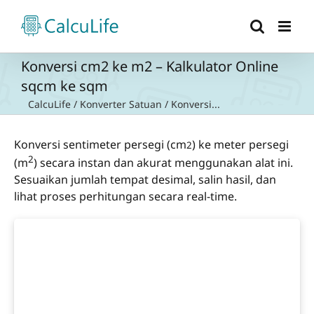
Skip
to
content
Konversi cm2 ke m2 – Kalkulator Online
sqcm ke sqm
CalcuLife
/
Konverter Satuan
/
Konversi...
Konversi sentimeter persegi (cm
) ke meter persegi
2
2
(m
) secara instan dan akurat menggunakan alat ini.
Sesuaikan jumlah tempat desimal, salin hasil, dan
lihat proses perhitungan secara real-time.