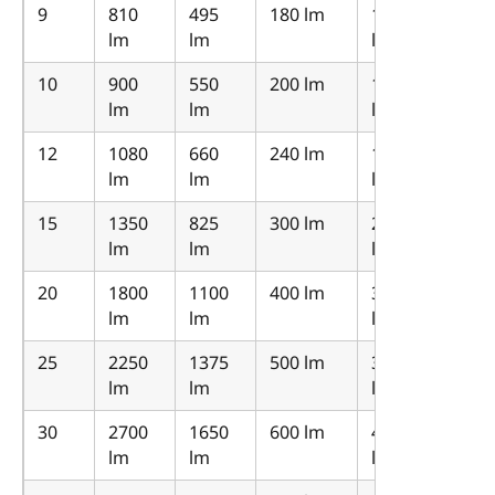
9
810
495
180 lm
135
lm
lm
lm
10
900
550
200 lm
150
lm
lm
lm
12
1080
660
240 lm
180
lm
lm
lm
15
1350
825
300 lm
225
lm
lm
lm
20
1800
1100
400 lm
300
lm
lm
lm
25
2250
1375
500 lm
375
lm
lm
lm
30
2700
1650
600 lm
450
lm
lm
lm