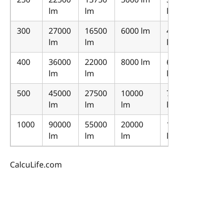
lm
lm
lm
300
27000
16500
6000 lm
4500
lm
lm
lm
400
36000
22000
8000 lm
6000
lm
lm
lm
500
45000
27500
10000
7500
lm
lm
lm
lm
1000
90000
55000
20000
15000
lm
lm
lm
lm
CalcuLife.com