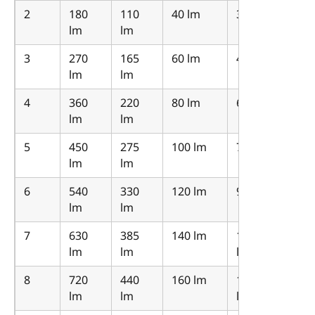
2
180
110
40 lm
30 lm
lm
lm
3
270
165
60 lm
45 lm
lm
lm
4
360
220
80 lm
60 lm
lm
lm
5
450
275
100 lm
75 lm
lm
lm
6
540
330
120 lm
90 lm
lm
lm
7
630
385
140 lm
105
lm
lm
lm
8
720
440
160 lm
120
lm
lm
lm