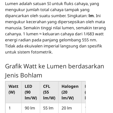
Lumen adalah satuan SI untuk fluks cahaya, yang
mengukur jumlah total cahaya tampak yang
dipancarkan oleh suatu sumber. Singkatan:
lm
. Ini
mengukur kecerahan yang dipersepsikan oleh mata
manusia. Semakin tinggi nilai lumen, semakin terang
cahanya. 1 lumen ≈ keluaran cahaya dari 1/683 watt
energi radian pada panjang gelombang 555 nm.
Tidak ada ekuivalen imperial langsung dan spesifik
untuk sistem fotometrik.
Grafik Watt ke Lumen berdasarkan
Jenis Bohlam
Watt
LED
CFL
Halogen
Pijar
(W)
(90
(55
(20
(15
lm/W)
lm/W)
lm/W)
lm/W)
1
90 lm
55 lm
20 lm
15 lm