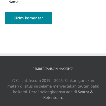
PEMBERITAHUAN HAK CIPTA
© CalcuLife.com 2019 – 2025. Silakan gunakan
materi di situs ini selama menyertakan tautan balik
ke kami. Detail selengkapnya ada di
Syarat &
Ketentuan
.