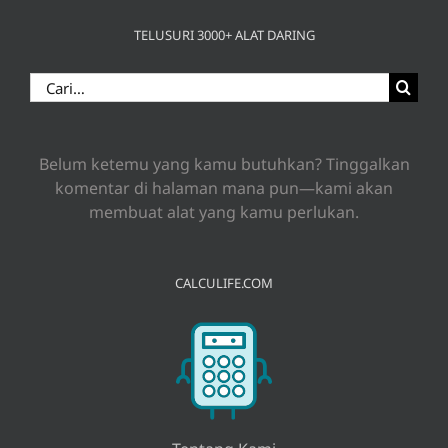
TELUSURI 3000+ ALAT DARING
Search
for:
Belum ketemu yang kamu butuhkan? Tinggalkan
komentar di halaman mana pun—kami akan
membuat alat yang kamu perlukan.
CALCULIFE.COM