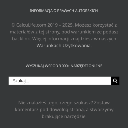
INFORMACJA O PRAWACH AUTORSKICH
© CalcuLife.com 2019 – 2025. Możesz korzystać z
materiałów z tej strony, pod warunkiem że podasz
backlink. Więcej informacji znajdziesz w naszych
Warunkach Użytkowania
.
WYSZUKAJ WŚRÓD 3 000+ NARZĘDZI ONLINE
Szukaj
Nie znalazłeś tego, czego szukasz? Zostaw
komentarz pod dowolną stroną, a stworzymy
brakujące narzędzie.