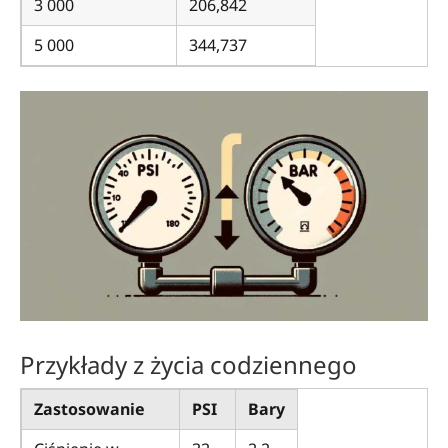
3 000
206,842
5 000
344,737
Przykłady z życia codziennego
Zastosowanie
PSI
Bary