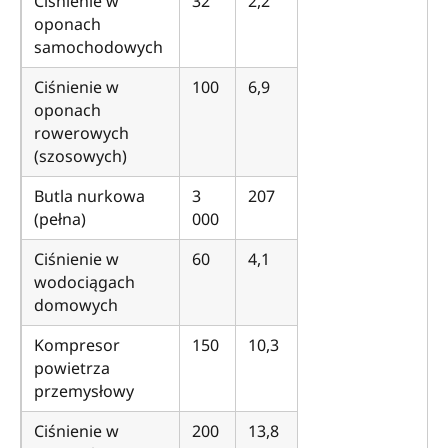
Ciśnienie w
32
2,2
oponach
samochodowych
Ciśnienie w
100
6,9
oponach
rowerowych
(szosowych)
Butla nurkowa
3
207
(pełna)
000
Ciśnienie w
60
4,1
wodociągach
domowych
Kompresor
150
10,3
powietrza
przemysłowy
Ciśnienie w
200
13,8