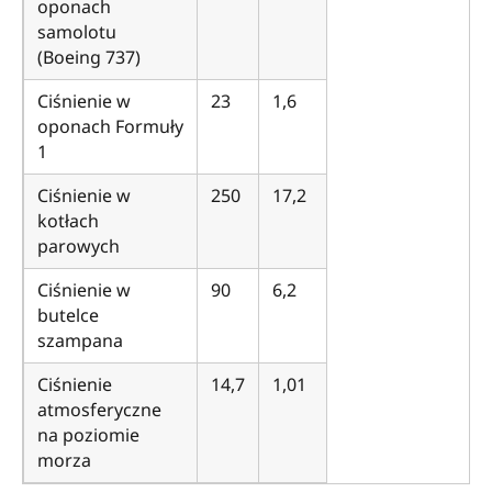
oponach
samolotu
(Boeing 737)
Ciśnienie w
23
1,6
oponach Formuły
1
Ciśnienie w
250
17,2
kotłach
parowych
Ciśnienie w
90
6,2
butelce
szampana
Ciśnienie
14,7
1,01
atmosferyczne
na poziomie
morza