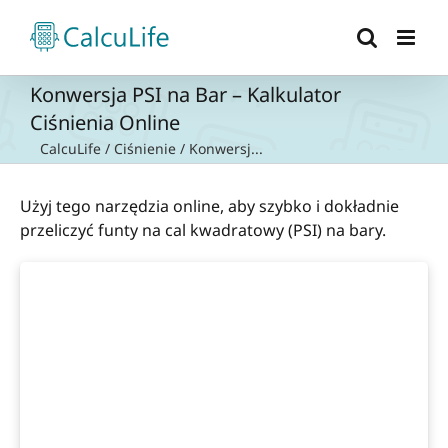
Przejdź
do
zawartości
Konwersja PSI na Bar – Kalkulator
Ciśnienia Online
CalcuLife
/
Ciśnienie
/
Konwersj...
Użyj tego narzędzia online, aby szybko i dokładnie
przeliczyć funty na cal kwadratowy (PSI) na bary.