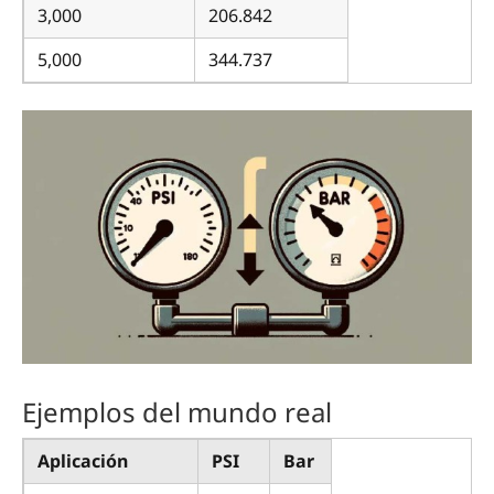
3,000
206.842
5,000
344.737
Ejemplos del mundo real
Aplicación
PSI
Bar