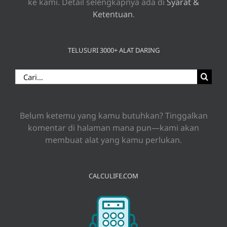
ke kami. Detail selengkapnya ada di
Syarat &
Ketentuan
.
TELUSURI 3000+ ALAT DARING
Search
for:
Belum ketemu yang kamu butuhkan? Tinggalkan
komentar di halaman mana pun—kami akan
membuat alat yang kamu perlukan.
CALCULIFE.COM