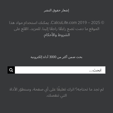
إشعار حقوق النشر
© ‎CalcuLife.com‎ 2019 – 2025. يمكنك استخدام مواد هذا
الموقع ما دمت تضع رابطًا راجعًا إلينا. للمزيد، اطّلع على
الشروط والأحكام
.
بحث ضمن أكثر من 3000 أداة إلكترونية
البحث
عن:
لم تجد ما تحتاجه؟ اترك تعليقًا على أي صفحة، وسنطوّر الأداة
التي تنقصك.