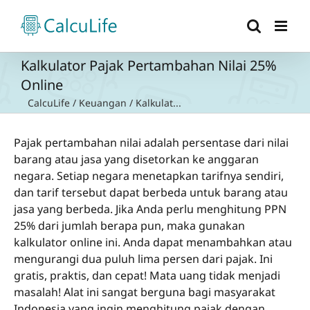
Skip
to
content
Kalkulator Pajak Pertambahan Nilai 25%
Online
CalcuLife
/
Keuangan
/
Kalkulat...
Pajak pertambahan nilai adalah persentase dari nilai
barang atau jasa yang disetorkan ke anggaran
negara. Setiap negara menetapkan tarifnya sendiri,
dan tarif tersebut dapat berbeda untuk barang atau
jasa yang berbeda. Jika Anda perlu menghitung PPN
25% dari jumlah berapa pun, maka gunakan
kalkulator online ini. Anda dapat menambahkan atau
mengurangi dua puluh lima persen dari pajak. Ini
gratis, praktis, dan cepat! Mata uang tidak menjadi
masalah! Alat ini sangat berguna bagi masyarakat
Indonesia yang ingin menghitung pajak dengan