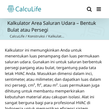
Skip
to
content
Kalkulator Area Saluran Udara – Bentuk
Bulat atau Persegi
CalcuLife
/
Konstruksi
/
Kalkulat...
Kalkulator ini memungkinkan Anda untuk
menentukan luas penampang dan luas permukaan
saluran udara. Gunakan ini untuk saluran berbentuk
persegi panjang atau bulat, tergantung pada tata
letak HVAC Anda. Masukkan dimensi dalam inci,
sentimeter, atau milimeter, dan dapatkan luas dalam
inci persegi, cm², ft², atau m². Luas permukaan juga
dihitung untuk membantu memperkirakan
kebutuhan material atau cakupan isolasi. Alat ini
sangat berguna bagi para profesional HVAC di
Indonesia untuk memastikan efisiensi sistem