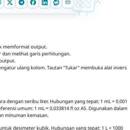
tuk memformat output.
r dan melihat garis perhitungan.
output.
gatur ulang kolom. Tautan “Tukar” membuka alat invers
a dengan seribu liter. Hubungan yang tepat: 1 mL = 0.001
 Referensi umum: 1 mL ≈ 0.033814 fl oz AS. Digunakan dalam
 dan minuman kemasan.
tuk desimeter kubik. Hubungan yang tepat: 1 L = 1000