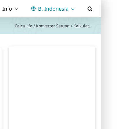
Info
B. Indonesia
CalcuLife
/
Konverter Satuan
/
Kalkulat...