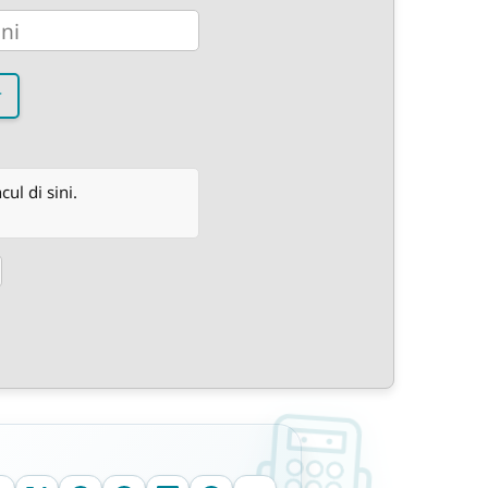
r
l di sini.