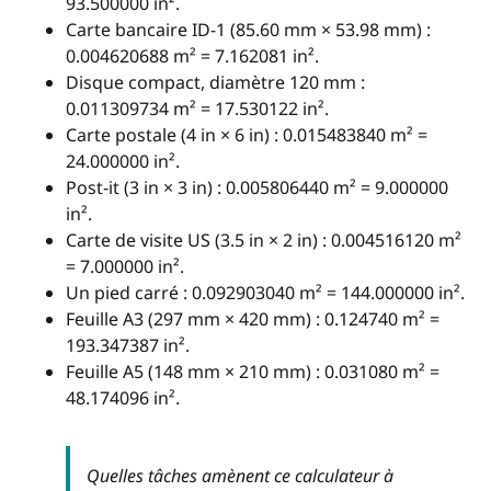
93.500000 in².
Carte bancaire ID-1 (85.60 mm × 53.98 mm) :
0.004620688 m² = 7.162081 in².
Disque compact, diamètre 120 mm :
0.011309734 m² = 17.530122 in².
Carte postale (4 in × 6 in) : 0.015483840 m² =
24.000000 in².
Post-it (3 in × 3 in) : 0.005806440 m² = 9.000000
in².
Carte de visite US (3.5 in × 2 in) : 0.004516120 m²
= 7.000000 in².
Un pied carré : 0.092903040 m² = 144.000000 in².
Feuille A3 (297 mm × 420 mm) : 0.124740 m² =
193.347387 in².
Feuille A5 (148 mm × 210 mm) : 0.031080 m² =
48.174096 in².
Quelles tâches amènent ce calculateur à