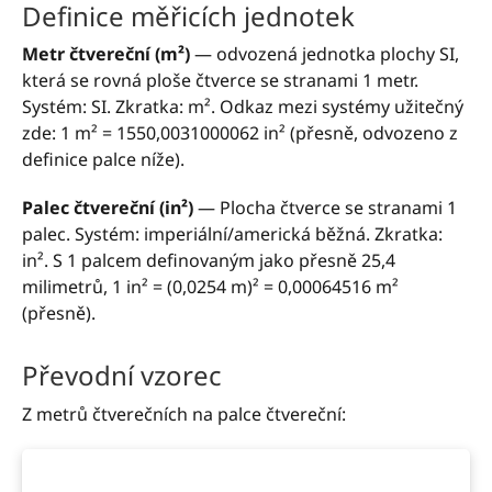
Definice měřicích jednotek
Metr čtvereční (m²)
— odvozená jednotka plochy SI,
která se rovná ploše čtverce se stranami 1 metr.
Systém: SI. Zkratka: m². Odkaz mezi systémy užitečný
zde: 1 m² = 1550,0031000062 in² (přesně, odvozeno z
definice palce níže).
Palec čtvereční (in²)
— Plocha čtverce se stranami 1
palec. Systém: imperiální/americká běžná. Zkratka:
in². S 1 palcem definovaným jako přesně 25,4
milimetrů, 1 in² = (0,0254 m)² = 0,00064516 m²
(přesně).
Převodní vzorec
Z metrů čtverečních na palce čtvereční: