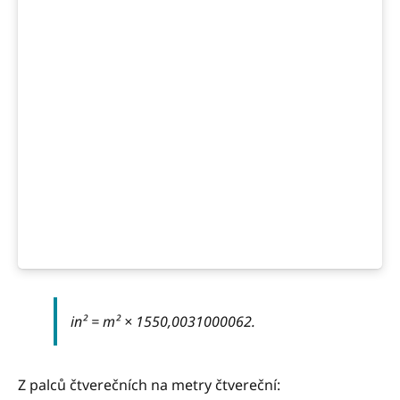
in² = m² × 1550,0031000062.
Z palců čtverečních na metry čtvereční: