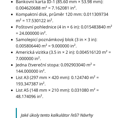
Bankovní karta ID-1 (85.60 mm × 53.98 mm):
0.004620688 m² = 7.162081 in².
Kompaktní disk, průměr 120 mm: 0.011309734
m² = 17.530122 in².
Poštovní pohlednice (4 in × 6 in): 0.015483840 m²
= 24.000000 in².
Samolepicí poznámkový blok (3 in × 3 in):
0.005806440 m² = 9.000000 in².
Americká vizitka (3.5 in × 2 in): 0.004516120 m² =
7.000000 in².
Jedna čtvereční stopa: 0.092903040 m² =
144.000000 in².
List A3 (297 mm × 420 mm): 0.124740 m² =
193.347387 in².
List A5 (148 mm × 210 mm): 0.031080 m² =
48.174096 in².
Jaké úkoly tento kalkulátor řeší? Návrhy