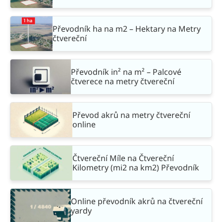
Převodník ha na m2 – Hektary na Metry
čtvereční
Převodník in² na m² – Palcové
čtverece na metry čtvereční
Převod akrů na metry čtvereční
online
Čtvereční Míle na Čtvereční
Kilometry (mi2 na km2) Převodník
Online převodník akrů na čtvereční
yardy