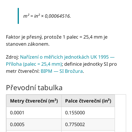
m² = in² × 0,00064516.
Faktor je přesný, protože 1 palec = 25,4 mm je
stanoven zákonem.
Zdroj:
Nařízení o měřicích jednotkách UK 1995 —
Příloha (palec = 25,4 mm)
; definice jednotky SI pro
metr čtvereční:
BIPM — SI Brožura
.
Převodní tabulka
Metry čtvereční (m²)
Palce čtvereční (in²)
0.0001
0.155000
0.0005
0.775002