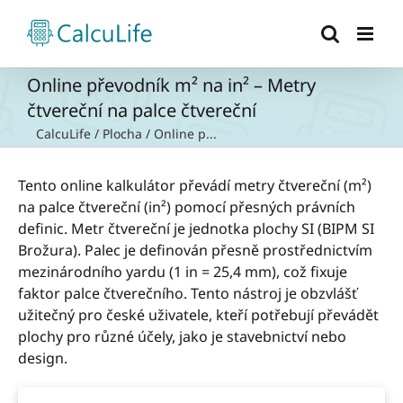
Přeskočit
na
obsah
Online převodník m² na in² – Metry
čtvereční na palce čtvereční
CalcuLife
/
Plocha
/
Online p...
Tento online kalkulátor převádí metry čtvereční (m²)
na palce čtvereční (in²) pomocí přesných právních
definic. Metr čtvereční je jednotka plochy SI (BIPM SI
Brožura). Palec je definován přesně prostřednictvím
mezinárodního yardu (1 in = 25,4 mm), což fixuje
faktor palce čtverečního. Tento nástroj je obzvlášť
užitečný pro české uživatele, kteří potřebují převádět
plochy pro různé účely, jako je stavebnictví nebo
design.