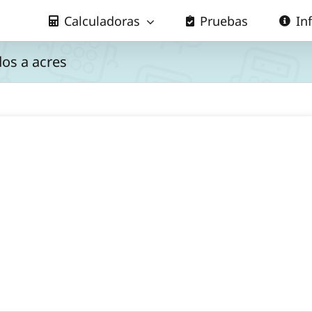
Calculadoras
Pruebas
In
os a acres