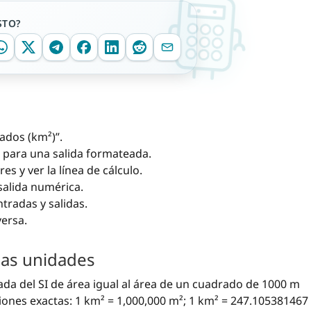
STO?
ados (km²)”.
 para una salida formateada.
es y ver la línea de cálculo.
salida numérica.
tradas y salidas.
versa.
las unidades
da del SI de área igual al área de un cuadrado de 1000 m
aciones exactas: 1 km² = 1,000,000 m²; 1 km² = 247.105381467