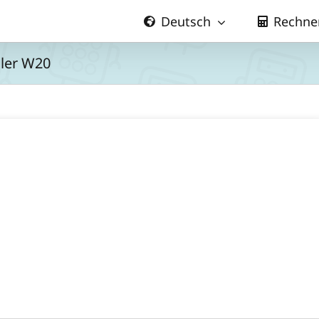
Deutsch
Rechne
aler W20