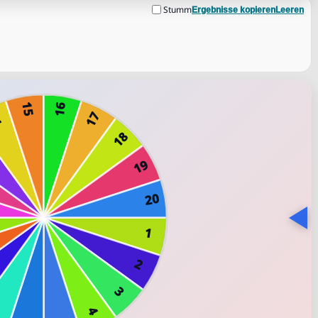
Stumm
Ergebnisse kopieren
Leeren