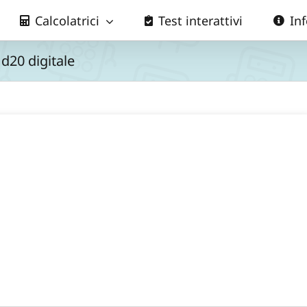
Calcolatrici
Test interattivi
In
d20 digitale