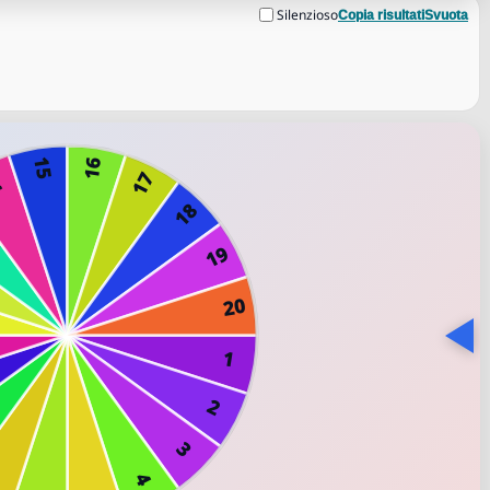
Silenzioso
Copia risultati
Svuota