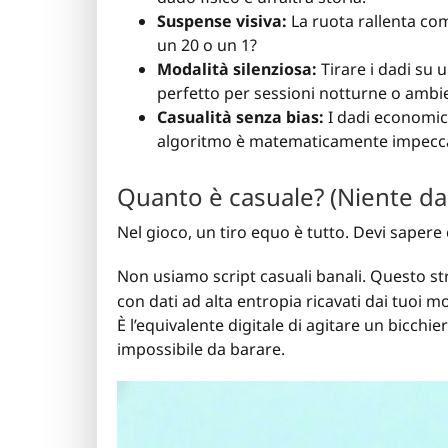
Suspense visiva:
La ruota rallenta com
un 20 o un 1?
Modalità silenziosa:
Tirare i dadi su 
perfetto per sessioni notturne o ambien
Casualità senza bias:
I dadi economici
algoritmo è matematicamente impecca
Quanto è casuale? (Niente dad
Nel gioco, un tiro equo è tutto. Devi sapere
Non usiamo script casuali banali. Questo st
con dati ad alta entropia ricavati dai tuoi m
È l’equivalente digitale di agitare un bicchi
impossibile da barare.