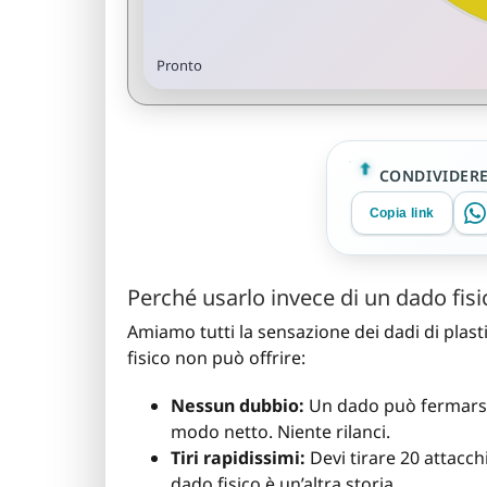
Pronto
CONDIVIDER
Copia link
Perché usarlo invece di un dado fisi
Amiamo tutti la sensazione dei dadi di plas
fisico non può offrire:
Nessun dubbio:
Un dado può fermarsi s
modo netto. Niente rilanci.
Tiri rapidissimi:
Devi tirare 20 attacchi
dado fisico è un’altra storia.