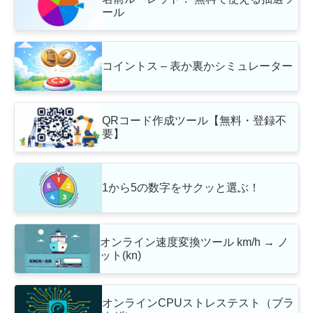
ール
コイントス – 表か裏かシミュレーター
QRコード作成ツール【無料・登録不
要】
1から5の数字をサクッと選ぶ！
オンライン速度変換ツール km/h → ノ
ット(kn)
オンラインCPUストレステスト（ブラ