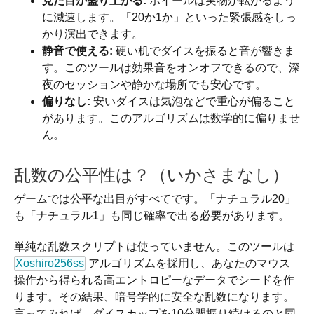
見た目が盛り上がる:
ホイールは実物が転がるよう
に減速します。「20か1か」といった緊張感をしっ
かり演出できます。
静音で使える:
硬い机でダイスを振ると音が響きま
す。このツールは効果音をオンオフできるので、深
夜のセッションや静かな場所でも安心です。
偏りなし:
安いダイスは気泡などで重心が偏ること
があります。このアルゴリズムは数学的に偏りませ
ん。
乱数の公平性は？（いかさまなし）
ゲームでは公平な出目がすべてです。「ナチュラル20」
も「ナチュラル1」も同じ確率で出る必要があります。
単純な乱数スクリプトは使っていません。このツールは
Xoshiro256ss
アルゴリズムを採用し、あなたのマウス
操作から得られる高エントロピーなデータでシードを作
ります。その結果、暗号学的に安全な乱数になります。
言ってみれば、ダイスカップを10分間振り続けるのと同