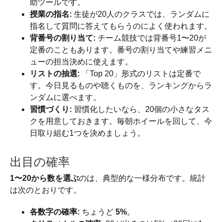
助ツールです。
授業の指名:
生徒が20人のクラスでは、ランダムに
指名して質問に答えてもらうのによく使われます。
背番号の割り当て:
チーム競技では背番号1〜20が
定番のこともあります。番号の割り当てや練習メニ
ューの担当決めに使えます。
リストの抽選:
「Top 20」形式のリストは定番で
す。今日見るものや聴くものを、ランキングからラ
ンダムに選べます。
習慣づくり:
習慣化したいなら、20個の小さなタス
クを用意しておきます。毎朝ホイールを回して、今
日取り組む1つを決めましょう。
出目の確率
1〜20から数を選ぶ
のは、典型的な一様分布です。統計
は次のとおりです。
各数字の確率:
ちょうど
5%
。