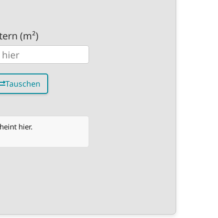
ern (m²)
Tauschen
eint hier.