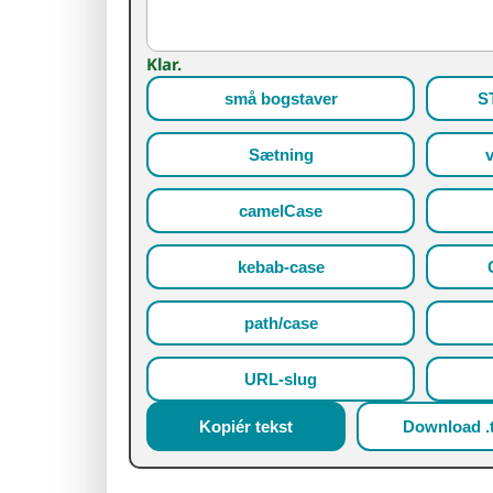
Klar.
små bogstaver
S
Sætning
camelCase
kebab-case
path/case
URL-slug
Kopiér tekst
Download .t