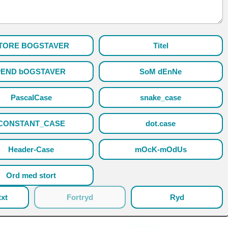
TORE BOGSTAVER
Titel
vEND bOGSTAVER
SoM dEnNe
PascalCase
snake_case
CONSTANT_CASE
dot.case
Header-Case
mOcK-mOdUs
Ord med stort
xt
Fortryd
Ryd