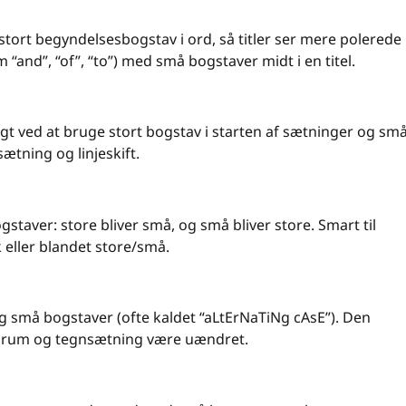
 stort begyndelsesbogstav i ord, så titler ser mere polerede
“and”, “of”, “to”) med små bogstaver midt i en titel.
ligt ved at bruge stort bogstav i starten af sætninger og sm
sætning og linjeskift.
taver: store bliver små, og små bliver store. Smart til
 eller blandet store/små.
og små bogstaver (ofte kaldet “aLtErNaTiNg cAsE”). Den
emrum og tegnsætning være uændret.