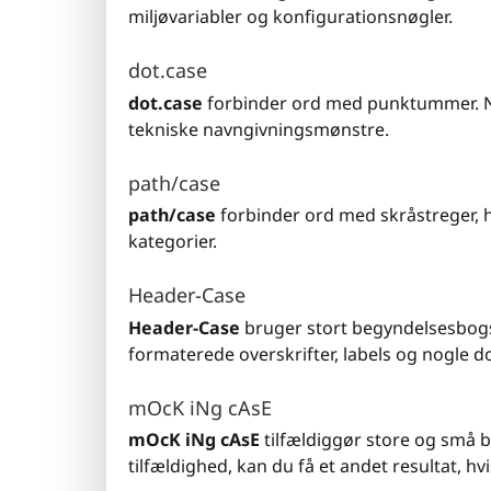
miljøvariabler og konfigurationsnøgler.
dot.case
dot.case
forbinder ord med punktummer. Nyt
tekniske navngivningsmønstre.
path/case
path/case
forbinder ord med skråstreger, hvi
kategorier.
Header-Case
Header-Case
bruger stort begyndelsesbogst
formaterede overskrifter, labels og nogle d
mOcK iNg cAsE
mOcK iNg cAsE
tilfældiggør store og små bo
tilfældighed, kan du få et andet resultat, hv