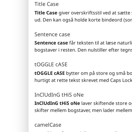
Title Case
Title Case
giver overskriftsstil ved at sætte
ud. Den kan også holde korte bindeord (som 
Sentence case
Sentence case
får teksten til at læse natur
bogstaver i resten. Den nulstiller efter tegn
tOGGLE cASE
tOGGLE cASE
bytter om på store og små bogs
hurtigt at rette tekst skrevet med Caps Lock
InClUdInG tHiS oNe
InClUdInG tHiS oNe
laver skiftende store 
skifter mellem bogstaver, men lader mell
camelCase