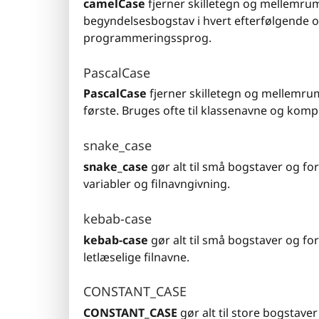
camelCase
fjerner skilletegn og mellemru
begyndelsesbogstav i hvert efterfølgende o
programmeringssprog.
PascalCase
PascalCase
fjerner skilletegn og mellemrum
første. Bruges ofte til klassenavne og kom
snake_case
snake_case
gør alt til små bogstaver og f
variabler og filnavngivning.
kebab-case
kebab-case
gør alt til små bogstaver og for
letlæselige filnavne.
CONSTANT_CASE
CONSTANT_CASE
gør alt til store bogstave