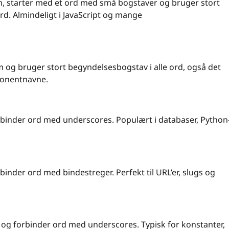
m, starter med et ord med små bogstaver og bruger stort
rd. Almindeligt i JavaScript og mange
 og bruger stort begyndelsesbogstav i alle ord, også det
ponentnavne.
orbinder ord med underscores. Populært i databaser, Python
binder ord med bindestreger. Perfekt til URL’er, slugs og
r og forbinder ord med underscores. Typisk for konstanter,