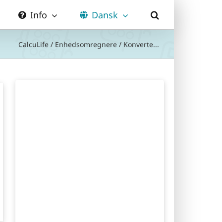
Info
Dansk
CalcuLife
/
Enhedsomregnere
/
Konverte...