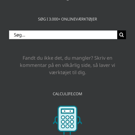
SØG I 3.000+ ONLINEVÆRKTØJER
Søg
efter:
Fandt du ikke det, du mangler? Skriv en
kommentar på en vilkårlig side, så laver vi
værktøjet til dig.
CALCULIFE.COM