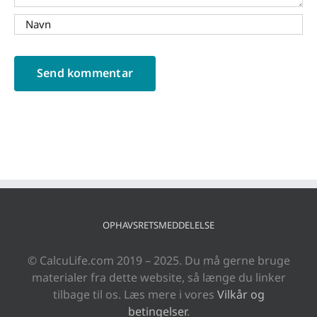
OPHAVSRETSMEDDELELSE
© CalcuLife.com 2019 – 2025. Du må gerne bruge
materialer fra dette website, så længe du linker
tilbage til os. Læs mere i vores
Vilkår og
betingelser
.