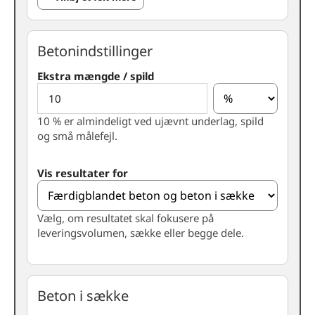
Betonindstillinger
Ekstra mængde / spild
10 % er almindeligt ved ujævnt underlag, spild
og små målefejl.
Vis resultater for
Vælg, om resultatet skal fokusere på
leveringsvolumen, sække eller begge dele.
Beton i sække