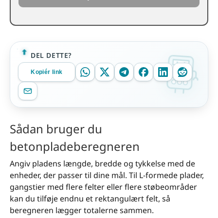
DEL DETTE?
Kopiér link
Sådan bruger du
betonpladeberegneren
Angiv pladens længde, bredde og tykkelse med de
enheder, der passer til dine mål. Til L-formede plader,
gangstier med flere felter eller flere støbeområder
kan du tilføje endnu et rektangulært felt, så
beregneren lægger totalerne sammen.