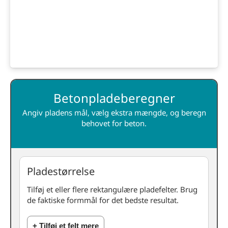
Betonpladeberegner
Angiv pladens mål, vælg ekstra mængde, og beregn
behovet for beton.
Pladestørrelse
Tilføj et eller flere rektangulære pladefelter. Brug
de faktiske formmål for det bedste resultat.
+ Tilføj et felt mere