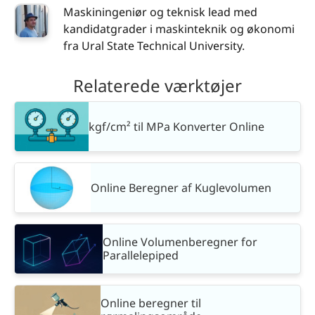
Maskiningeniør og teknisk lead med
kandidatgrader i maskinteknik og økonomi
fra Ural State Technical University.
Relaterede værktøjer
kgf/cm² til MPa Konverter Online
Online Beregner af Kuglevolumen
Online Volumenberegner for
Parallelepiped
Online beregner til