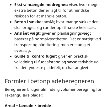
Ekstra mængde medregnet:
viser, hvor meget
ekstra beton der er lagt til for at mindske
risikoen for at mangle beton.
Beton i sække:
anslår, hvor mange sække der
skal bruges, og runder op til næste hele sæk.
Anslået vægt:
giver en planlægningsvægt
baseret på normalvægtbeton. Det er nyttigt ved
transport og håndtering, men er stadig et
overslag.
Guide til kontrolfuger:
giver en praktisk
vejledning til fugeafstand og savsnitsdybde ud
fra det tyndeste pladefelt, du har angivet.
Formler i betonpladeberegneren
Beregneren bruger almindelig volumenberegning for
rektangulære plader:
Areal = længde × bredde