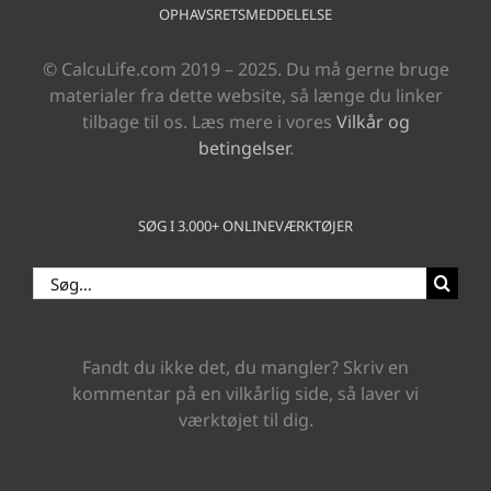
OPHAVSRETSMEDDELELSE
© CalcuLife.com 2019 – 2025. Du må gerne bruge
materialer fra dette website, så længe du linker
tilbage til os. Læs mere i vores
Vilkår og
betingelser
.
SØG I 3.000+ ONLINEVÆRKTØJER
Søg
efter:
Fandt du ikke det, du mangler? Skriv en
kommentar på en vilkårlig side, så laver vi
værktøjet til dig.