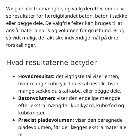
Vælg en ekstra mængde, og vælg derefter, om du vil
se resultater for færdigblandet beton, beton i sække
eller begge dele. De valgfrie felter kan bruges til at
anslå materialepris og volumen for grusbund. Brug
så vidt muligt de faktiske indvendige mål på dine
forskallinger.
Hvad resultaterne betyder
Hovedresultat:
det vigtigste tal viser enten,
hvor mange kubikyard du skal bestille, hvor
mange sække du skal købe, eller begge dele.
Betonvolumen:
viser den endelige mængde
efter ekstra mængde i kubikyard, kubikfod og
kubikmeter.
Præcist pladevolumen:
viser den beregnede
pladevolumen, før der lægges ekstra materiale
til.