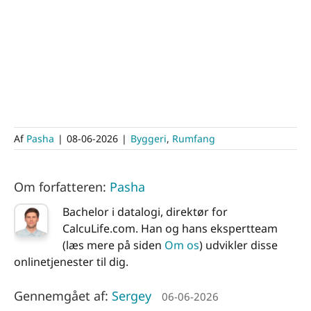
Af
Pasha
|
08-06-2026
|
Byggeri
,
Rumfang
Om forfatteren:
Pasha
Bachelor i datalogi, direktør for
CalcuLife.com. Han og hans ekspertteam
(læs mere på siden
Om os
) udvikler disse
onlinetjenester til dig.
Gennemgået af:
Sergey
06-06-2026