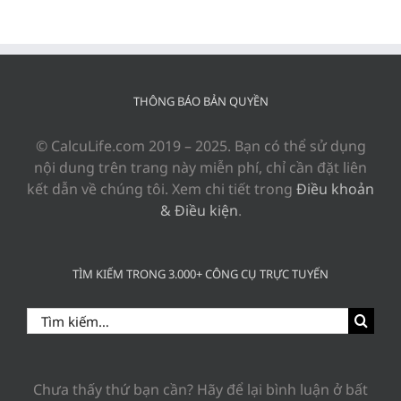
THÔNG BÁO BẢN QUYỀN
© CalcuLife.com 2019 – 2025. Bạn có thể sử dụng
nội dung trên trang này miễn phí, chỉ cần đặt liên
kết dẫn về chúng tôi. Xem chi tiết trong
Điều khoản
& Điều kiện
.
TÌM KIẾM TRONG 3.000+ CÔNG CỤ TRỰC TUYẾN
Search
for:
Chưa thấy thứ bạn cần? Hãy để lại bình luận ở bất