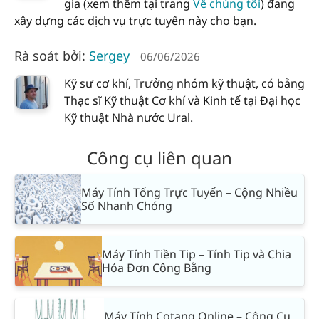
gia (xem thêm tại trang
Về chúng tôi
) đang
xây dựng các dịch vụ trực tuyến này cho bạn.
Rà soát bởi:
Sergey
06/06/2026
Kỹ sư cơ khí, Trưởng nhóm kỹ thuật, có bằng
Thạc sĩ Kỹ thuật Cơ khí và Kinh tế tại Đại học
Kỹ thuật Nhà nước Ural.
Công cụ liên quan
Máy Tính Tổng Trực Tuyến – Cộng Nhiều
Số Nhanh Chóng
Máy Tính Tiền Tip – Tính Tip và Chia
Hóa Đơn Công Bằng
Máy Tính Cotang Online – Công Cụ