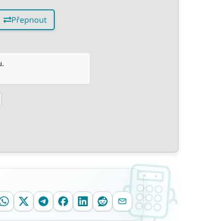
Přepnout
u.