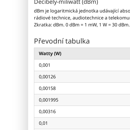
Decibely-miliwatt (dBm)
dBm je logaritmická jednotka udávající abso
rádiové technice, audiotechnice a telekomun
Zkratka: dBm. 0 dBm = 1 mW, 1 W = 30 dBm. 
Převodní tabulka
Watty (W)
0,001
0,00126
0,00158
0,001995
0,00316
0,01