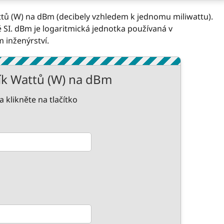
ttů (W) na dBm (decibely vzhledem k jednomu miliwattu).
 SI. dBm je logaritmická jednotka používaná v
 inženýrství.
k Wattů (W) na dBm
 klikněte na tlačítko