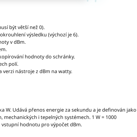
sí být větší než 0).
krouhlení výsledku (výchozí je 6).
noty v dBm.
em.
zkopírování hodnoty do schránky.
ech polí.
 verzi nástroje z dBm na watty.
čka W. Udává přenos energie za sekundu a je definován jako
ch, mechanických i tepelných systémech. 1 W = 1000
 o vstupní hodnotu pro výpočet dBm.