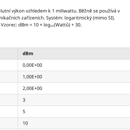
lutní výkon vzhledem k 1 miliwattu. Běžně se používá v
ikačních zařízeních. Systém: logaritmický (mimo SI).
Vzorec: dBm = 10 × log₁₀(Wattů) + 30.
dBm
0,00E+00
1,00E+00
2,00E+00
3
5
10