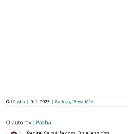
Od
Pasha
|
9. 2. 2025
|
Budova
,
Převaděče
O autorovi:
Pasha
Ředitel CalcuLife.com. On a jeho tým