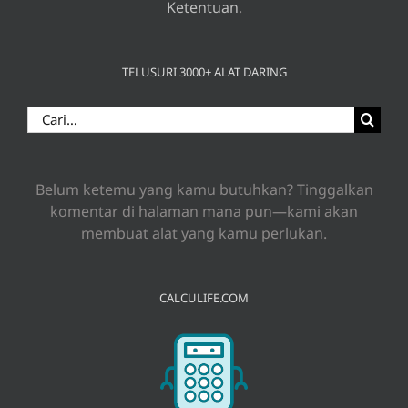
Ketentuan
.
TELUSURI 3000+ ALAT DARING
Search
for:
Belum ketemu yang kamu butuhkan? Tinggalkan
komentar di halaman mana pun—kami akan
membuat alat yang kamu perlukan.
CALCULIFE.COM