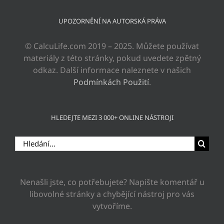
UPOZORNĚNÍ NA AUTORSKÁ PRÁVA
© CalcuLife.com 2019 – 2025. Můžete používat
materiály z této stránky, pokud uvedete zpětný
odkaz. Další informace naleznete v našich
Podmínkách Použití
.
HLEDEJTE MEZI 3 000+ ONLINE NÁSTROJI
Hledat:
Nenašli jste, co potřebujete? Napište komentář u
libovolné stránky a chybějící nástroj pro vás
vytvoříme.