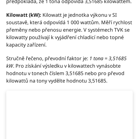
předpokládá, že 1 tona odpovídá 3,51685 kilowattem.
Kilowatt (kW):
Kilowatt je jednotka výkonu v SI
soustavě, která odpovídá 1 000 wattům. Měří rychlost
přeměny nebo přenosu energie. V systémech TVK se
kilowatty používají k vyjádření chladicí nebo topné
kapacity zařízení.
Stručně řečeno, převodní faktor je:
1 tona = 3,51685
kW
. Pro získání výsledku v kilowattech vynásobte
hodnotu v tonech číslem 3,51685 nebo pro převod
kilowattů na tony vydělte hodnotu 3,51685.