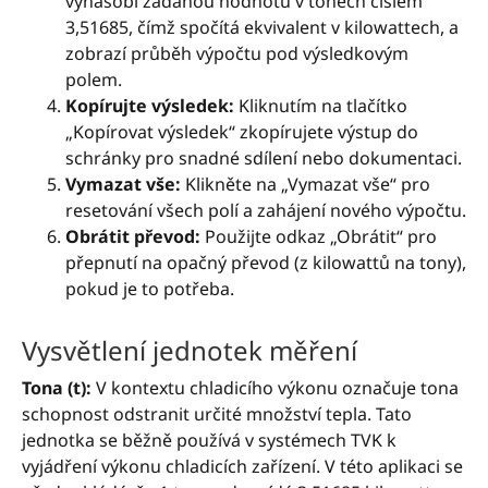
vynásobí zadanou hodnotu v tonech číslem
3,51685, čímž spočítá ekvivalent v kilowattech, a
zobrazí průběh výpočtu pod výsledkovým
polem.
Kopírujte výsledek:
Kliknutím na tlačítko
„Kopírovat výsledek“ zkopírujete výstup do
schránky pro snadné sdílení nebo dokumentaci.
Vymazat vše:
Klikněte na „Vymazat vše“ pro
resetování všech polí a zahájení nového výpočtu.
Obrátit převod:
Použijte odkaz „Obrátit“ pro
přepnutí na opačný převod (z kilowattů na tony),
pokud je to potřeba.
Vysvětlení jednotek měření
Tona (t):
V kontextu chladicího výkonu označuje tona
schopnost odstranit určité množství tepla. Tato
jednotka se běžně používá v systémech TVK k
vyjádření výkonu chladicích zařízení. V této aplikaci se