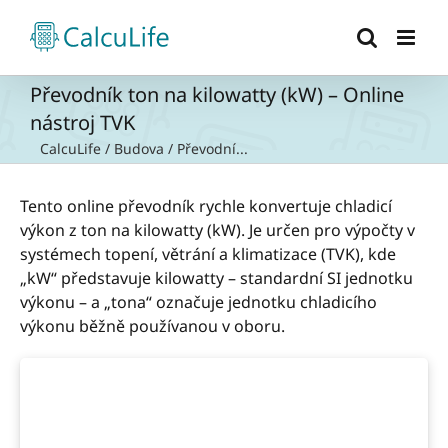
Přeskočit
na
obsah
Převodník ton na kilowatty (kW) – Online
nástroj TVK
CalcuLife
/
Budova
/
Převodní...
Tento online převodník rychle konvertuje chladicí
výkon z ton na kilowatty (kW). Je určen pro výpočty v
systémech topení, větrání a klimatizace (TVK), kde
„kW“ představuje kilowatty – standardní SI jednotku
výkonu – a „tona“ označuje jednotku chladicího
výkonu běžně používanou v oboru.