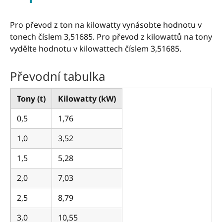
Pro převod z ton na kilowatty vynásobte hodnotu v
tonech číslem 3,51685. Pro převod z kilowattů na tony
vydělte hodnotu v kilowattech číslem 3,51685.
Převodní tabulka
Tony (t)
Kilowatty (kW)
0,5
1,76
1,0
3,52
1,5
5,28
2,0
7,03
2,5
8,79
3,0
10,55