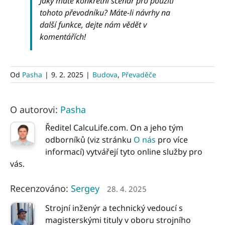
Jaký máte konkrétní scénář pro použití
tohoto převodníku? Máte-li návrhy na
další funkce, dejte nám vědět v
komentářích!
Od
Pasha
|
9. 2. 2025
|
Budova
,
Převaděče
O autorovi:
Pasha
Ředitel CalcuLife.com. On a jeho tým
odborníků (viz stránku
O nás
pro více
informací) vytvářejí tyto online služby pro
vás.
Recenzováno:
Sergey
28. 4. 2025
Strojní inženýr a technický vedoucí s
magisterskými tituly v oboru strojního