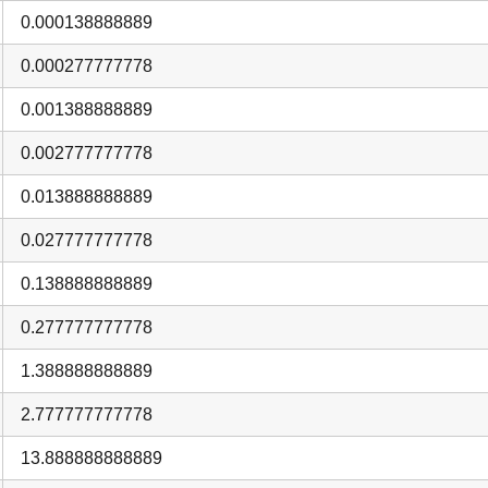
0.000138888889
0.000277777778
0.001388888889
0.002777777778
0.013888888889
0.027777777778
0.138888888889
0.277777777778
1.388888888889
2.777777777778
13.888888888889