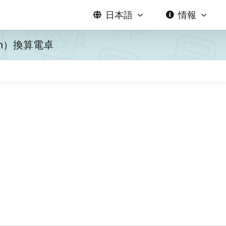
日本語
情報
h）換算電卓