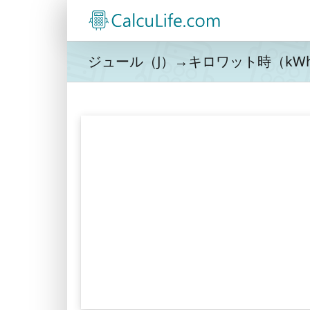
Skip
to
content
ジュール（J）→キロワット時（kW