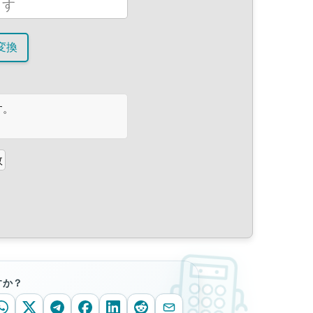
変換
す。
数
すか？