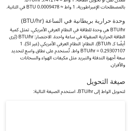
بالمصطلحات الإمبراطورية، 1 واط ≈ 0.0009478 BTU في الثانية.
وحدة حرارية بريطانية في الساعة (BTU/hr)
BTU/hr هي وحدة للطاقة في النظام العرفي الأمريكي. تمثل كمية
الطاقة الحرارية المنقولة في ساعة واحدة. الاختصار: BTU/hr (يُرى
أيضًا كـ BTU/h). النظام: النظام العرفي الأمريكي (غير SI). 1
BTU/hr = 0.29307107 واط. تُستخدم على نطاق واسع لتحديد
سعة أجهزة التدفئة والتبريد مثل مكيفات الهواء والسخانات
والأفران.
صيغة التحويل
لتحويل الواط إلى BTU/hr، استخدم الصيغة التالية: