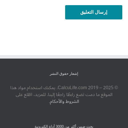
إشعار حقوق النشر
© ‎CalcuLife.com‎ 2019 – 2025. يمكنك استخدام مواد هذا
الموقع ما دمت تضع رابطًا راجعًا إلينا. للمزيد، اطّلع على
الشروط والأحكام
.
بحث ضمن أكثر من 3000 أداة إلكترونية