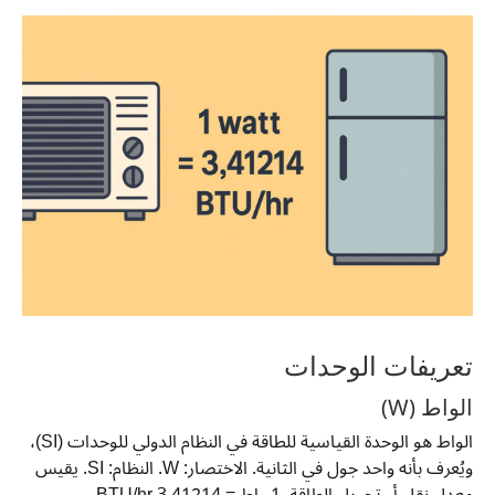
تعريفات الوحدات
الواط (W)
الواط هو الوحدة القياسية للطاقة في النظام الدولي للوحدات (SI)،
ويُعرف بأنه واحد جول في الثانية. الاختصار: W. النظام: SI. يقيس
معدل نقل أو تحويل الطاقة. 1 واط = 3.41214 BTU/hr.